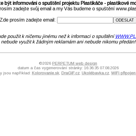
e být informováni o spuštění projektu Plastikáče - plastikové m
osím zadejte svůj email a my Vás budeme o spuštění www.plas
Zde prosím zadejte email:
de použit k ničemu jinému než k informaci o spuštění
WWW.PL
nebude využit k žádným reklamám ani nebude nikomu předán!
©2026
PERPETUM web design
datum a čas vygenerování stránky: 16:36:35 07.08.2026
y jsou například:
Kolorovanie.sk
,
DraGIF.cz
,
Ukolébavka.cz
,
WiFi připoje