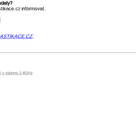
odely?
tikace.cz informovat.
ASTIKACE.CZ
,
ní v pásmu 2.4GHz