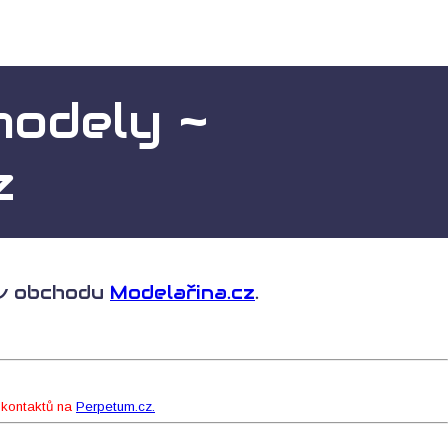
modely ~
z
e v obchodu
Modelařina.cz
.
 kontaktů na
Perpetum.cz.