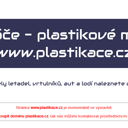
áče - plastikové 
www.plastikace.c
ly letadel, vrtulníků, aut a lodí naleznet
Stránka
www.plastikace.cz
je momentálně ve výstavbě.
koupit doménu plastikace.cz
, tak nás můžete kontaktovat prostřednictvím